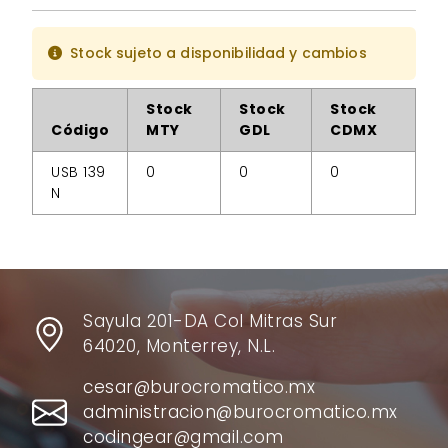
Stock sujeto a disponibilidad y cambios
Stock
Stock
Stock
Código
MTY
GDL
CDMX
USB 139
0
0
0
N
Sayula 201-DA Col Mitras Sur
64020, Monterrey, N.L.
cesar@burocromatico.mx
administracion@burocromatico.mx
codingear@gmail.com