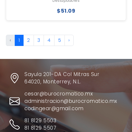
Destapadores
$51.09
‹
1
2
3
4
5
›
Sayula 201-DA Col Mitras Sur
64020, Monterrey, N.L.
cesar@burocromatico.mx
administracion@burocromatico.mx
codingear@gmail.com
81 8129 5503
81 8129 5507