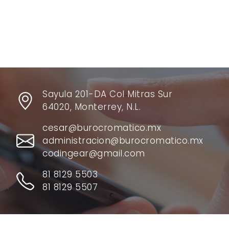
Sayula 201-DA Col Mitras Sur
64020, Monterrey, N.L.
cesar@burocromatico.mx
administracion@burocromatico.mx
codingear@gmail.com
81 8129 5503
81 8129 5507