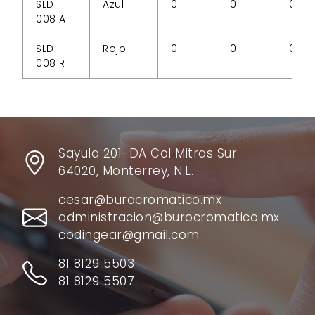
SLD
Azul
0
0
0
008 A
SLD
Rojo
0
0
0
008 R
Sayula 201-DA Col Mitras Sur
64020, Monterrey, N.L.
cesar@burocromatico.mx
administracion@burocromatico.mx
codingear@gmail.com
81 8129 5503
81 8129 5507