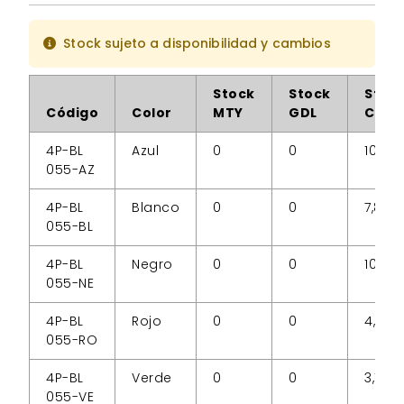
Stock sujeto a disponibilidad y cambios
Stock
Stock
Stoc
Código
Color
MTY
GDL
CDM
4P-BL
Azul
0
0
10
055-AZ
4P-BL
Blanco
0
0
7,852
055-BL
4P-BL
Negro
0
0
10,618
055-NE
4P-BL
Rojo
0
0
4,566
055-RO
4P-BL
Verde
0
0
3,145
055-VE