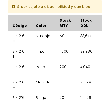
Stock sujeto a disponibilidad y cambios
Stock
Stock
Sto
Código
Color
MTY
GDL
CD
SIN 216
Naranja
59
33,677
240
O
SIN 216
Tinto
1,000
29,986
26,7
T
SIN 216
Rosa
200
4,040
0
P
SIN 216
Morado
1
28,198
3,14
M
SIN 216
Beige
20
16,025
690
BE