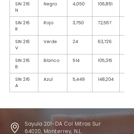
SIN 216
Negro
4,050
106,861
48,
N
SIN 216
Rojo
3,750
72,567
44,
R
SIN 216
Verde
24
63,726
9,7
V
SIN 216
Blanco
514
105,315
50,
B
SIN 216
Azul
5,449
148,204
24,1
A
Sayula 201-DA Col Mitras Sur
64020, Monterrey, N.L.