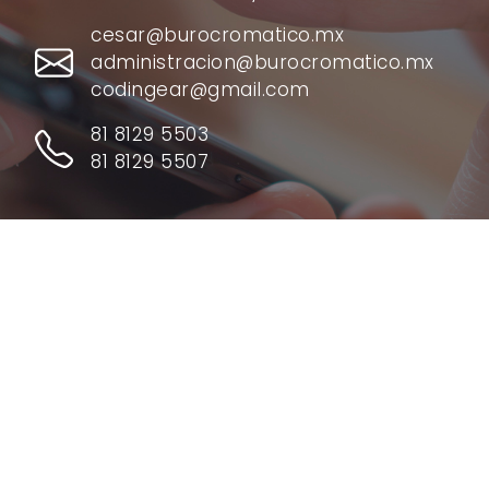
cesar@burocromatico.mx
administracion@burocromatico.mx
codingear@gmail.com
81 8129 5503
81 8129 5507