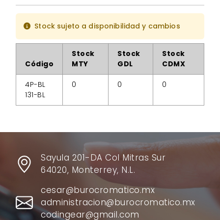
Stock sujeto a disponibilidad y cambios
Stock
Stock
Stock
Código
MTY
GDL
CDMX
4P-BL
0
0
0
131-BL
Sayula 201-DA Col Mitras Sur
64020, Monterrey, N.L.
cesar@burocromatico.mx
administracion@burocromatico.mx
codingear@gmail.com