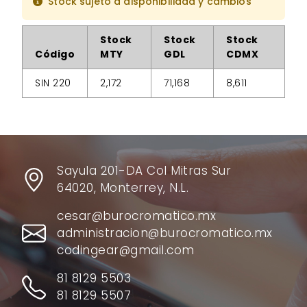
Stock sujeto a disponibilidad y cambios
Stock
Stock
Stock
Código
MTY
GDL
CDMX
SIN 220
2,172
71,168
8,611
Sayula 201-DA Col Mitras Sur
64020, Monterrey, N.L.
cesar@burocromatico.mx
administracion@burocromatico.mx
codingear@gmail.com
81 8129 5503
81 8129 5507