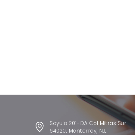
Sayula 201-DA Col Mitras Sur
64020, Monterrey, N.L.