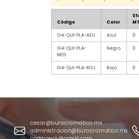
St
Código
Color
M
G4-QUI-PLA-AZU
Azul
0
G4-QUI-PLA-
Negro
0
NEG
G4-QUI-PLA-ROJ
Rojo
0
cesar@burocromatico.mx
administracion@burocromatico.mx
codingear@gmail.com