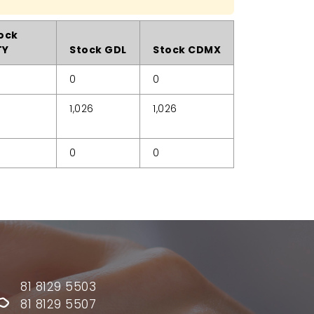
ock
TY
Stock GDL
Stock CDMX
0
0
1,026
1,026
0
0
81 8129 5503
81 8129 5507