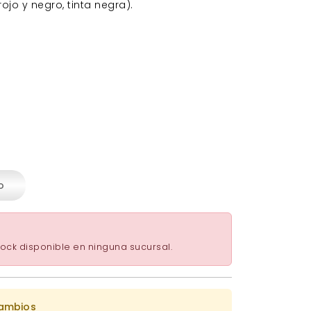
 rojo y negro, tinta negra).
o
ock disponible en ninguna sucursal.
cambios