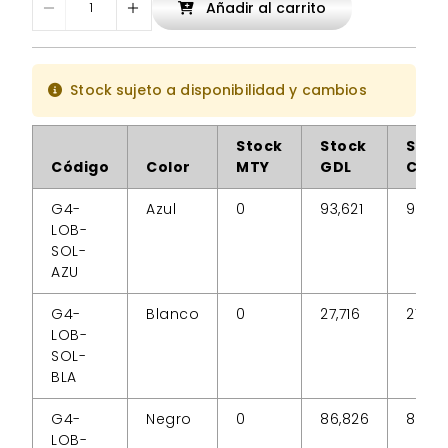
Añadir al carrito
Stock sujeto a disponibilidad y cambios
Stock
Stock
Stoc
Código
Color
MTY
GDL
CDM
G4-
Azul
0
93,621
93,62
LOB-
SOL-
AZU
G4-
Blanco
0
27,716
27,716
LOB-
SOL-
BLA
G4-
Negro
0
86,826
87,32
LOB-