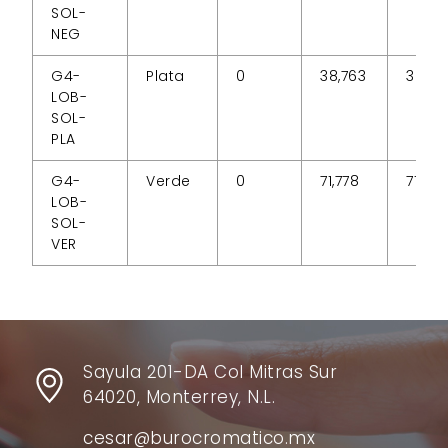
SOL-
NEG
G4-
Plata
0
38,763
38,76
LOB-
SOL-
PLA
G4-
Verde
0
71,778
71,778
LOB-
SOL-
VER
Sayula 201-DA Col Mitras Sur
64020, Monterrey, N.L.
cesar@burocromatico.mx