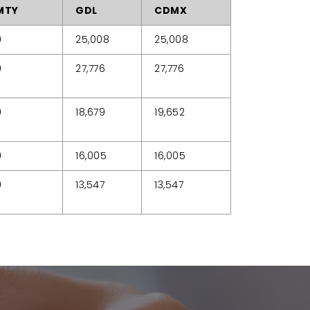
MTY
GDL
CDMX
0
25,008
25,008
0
27,776
27,776
0
18,679
19,652
0
16,005
16,005
0
13,547
13,547