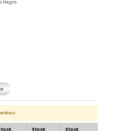
ta Negra.
to
cambios
Stock
Stock
Stock