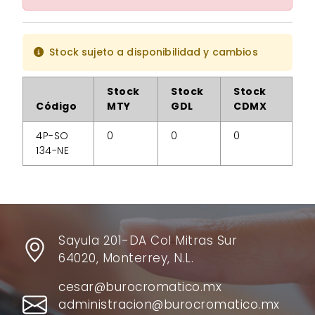
Stock sujeto a disponibilidad y cambios
Stock
Stock
Stock
Código
MTY
GDL
CDMX
4P-SO
0
0
0
134-NE
Sayula 201-DA Col Mitras Sur
64020, Monterrey, N.L.
cesar@burocromatico.mx
administracion@burocromatico.mx