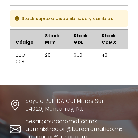
Stock sujeto a disponibilidad y cambios
Stock
Stock
Stock
Código
MTY
GDL
CDMX
BBQ
28
950
431
008
Sayula 201-DA Col Mitras Sur
64020, Monterrey, N.L.
cesar@burocromatico.mx
administracion@burocromatico.mx
codingear@gmail.com