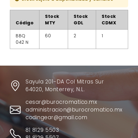
Stock
Stock
Stock
Código
MTY
GDL
CDMX
BBQ
60
2
1
042 N
Sayula 201-DA Col Mitras Sur
64020, Monterrey, N.L.
cesar@burocromatico.mx
administracion@burocromatico.mx
codingear@gmail.com
81 8129 5503
81 8129 5507