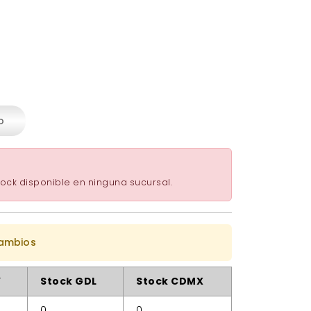
o
ock disponible en ninguna sucursal.
cambios
Y
Stock GDL
Stock CDMX
0
0