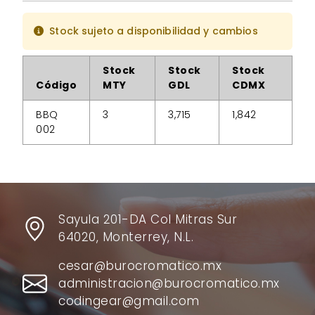
Stock sujeto a disponibilidad y cambios
Stock
Stock
Stock
Código
MTY
GDL
CDMX
BBQ
3
3,715
1,842
002
Sayula 201-DA Col Mitras Sur
64020, Monterrey, N.L.
cesar@burocromatico.mx
administracion@burocromatico.mx
codingear@gmail.com