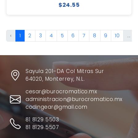
$24.55
‹
1
2
3
4
5
6
7
8
9
10
...
Sayula 201-DA Col Mitras Sur
64020, Monterrey, N.L.
cesar@burocromatico.mx
administracion@burocromatico.mx
codingear@gmail.com
81 8129 5503
81 8129 5507