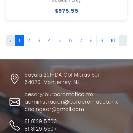
Maletas Trolley
$975.55
‹
1
2
3
4
5
6
7
8
9
10
...
Sayula 201-DA Col Mitras Sur
64020, Monterrey, N.L.
cesar@burocromatico.mx
administracion@burocromatico.mx
codingear@gmail.com
81 8129 5503
81 8129 5507