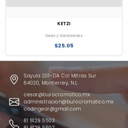
KETZI
Geles y Sanitizantes
$25.05
Sayula 201-DA Col Mitras Sur
64020, Monterrey, N.L.
cesar@burocromatico.mx
administracion@burocromatico.mx
codingear@gmail.com
81 8129 5503
81 8129 5507