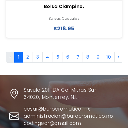
Bolsa Ciampino.
Bolsas Casuales
$218.95
‹
1
2
3
4
5
6
7
8
9
10
›
Sayula 201-DA Col Mitras Sur
64020, Monterrey, N.L.
cesar@burocromatico.mx
administracion@burocromatico.mx
codingear@gmail.com